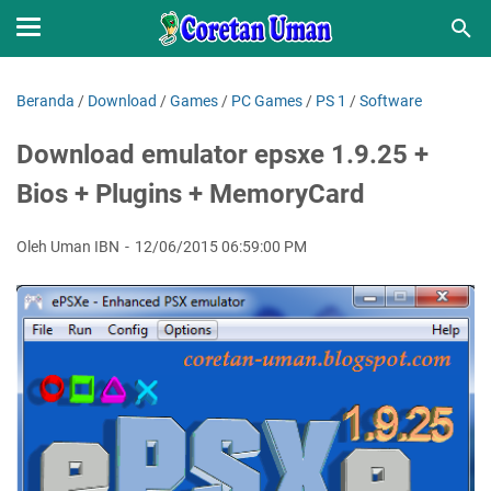
Beranda
/
Download
/
Games
/
PC Games
/
PS 1
/
Software
Download emulator epsxe 1.9.25 +
Bios + Plugins + MemoryCard
Oleh Uman IBN
12/06/2015 06:59:00 PM