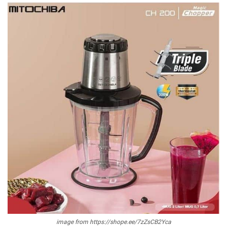
image from https://shope.ee/7zZsCB2Yca